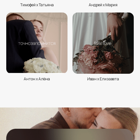
Тимофей х Татьяна
Андрей х Мария
Антон х Алёна
Иван х Елизавета