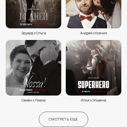
Эдуард х Ольга
Андрей х Ксения
Семён х Лиана
Илья x Эльвина
СМОТРЕТЬ ЕЩЕ